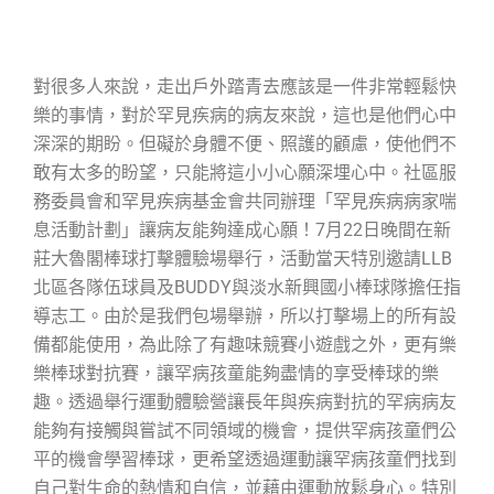
對很多人來說，走出戶外踏青去應該是一件非常輕鬆快
樂的事情，對於罕見疾病的病友來說，這也是他們心中
深深的期盼。但礙於身體不便、照護的顧慮，使他們不
敢有太多的盼望，只能將這小小心願深埋心中。社區服
務委員會和罕見疾病基金會共同辦理「罕見疾病病家喘
息活動計劃」讓病友能夠達成心願！7月22日晚間在新
莊大魯閣棒球打擊體驗場舉行，活動當天特別邀請LLB
北區各隊伍球員及BUDDY與淡水新興國小棒球隊擔任指
導志工。由於是我們包場舉辦，所以打擊場上的所有設
備都能使用，為此除了有趣味競賽小遊戲之外，更有樂
樂棒球對抗賽，讓罕病孩童能夠盡情的享受棒球的樂
趣。透過舉行運動體驗營讓長年與疾病對抗的罕病病友
能夠有接觸與嘗試不同領域的機會，提供罕病孩童們公
平的機會學習棒球，更希望透過運動讓罕病孩童們找到
自己對生命的熱情和自信，並藉由運動放鬆身心。特別