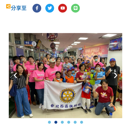
F
T
Y
L
分享至
a
w
o
i
c
i
u
n
e
t
t
e
b
t
u
o
e
b
o
r
e
k
-
f