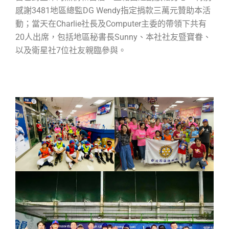
感謝3481地區總監DG Wendy指定捐款三萬元贊助本活
動；當天在Charlie社長及Computer主委的帶領下共有
20人出席，包括地區秘書長Sunny、本社社友暨寶眷、
以及衛星社7位社友親臨參與。