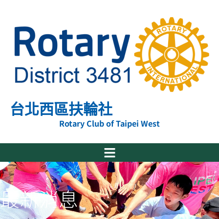
跳
至
主
要
內
容
台北西區扶輪社
Rotary Club of Taipei West
最新消息