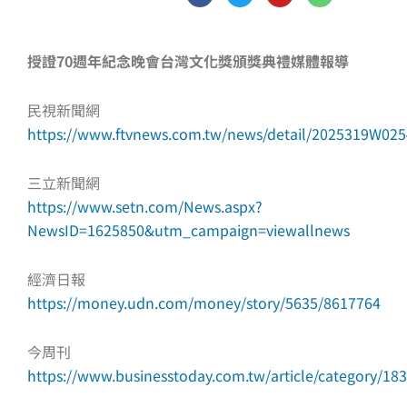
c
i
u
n
e
t
t
e
b
t
u
o
e
b
授證70週年紀念晚會台灣文化獎頒獎典禮媒體報導
o
r
e
k
-
民視新聞網
f
https://www.ftvnews.com.tw/news/detail/2025319W02
三立新聞網
https://www.setn.com/News.aspx?
NewsID=1625850&utm_campaign=viewallnews
經濟日報
https://money.udn.com/money/story/5635/8617764
今周刊
https://www.businesstoday.com.tw/article/category/1