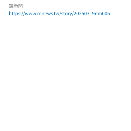
鏡新聞
https://www.mnews.tw/story/20250319nm006