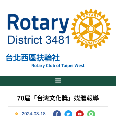
跳
至
主
要
內
容
台北西區扶輪社
Rotary Club of Taipei West
70屆「台灣文化獎」媒體報導
F
T
Y
L
2024-03-18
a
w
o
i