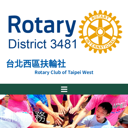
跳
至
主
要
內
容
台北西區扶輪社
Rotary Club of Taipei West
國際服務