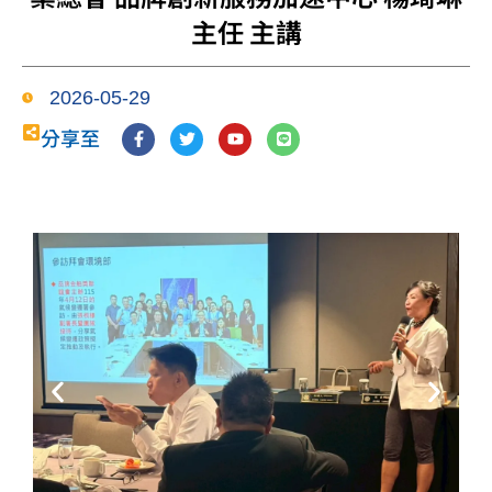
主任 主講
2026-05-29
F
T
Y
L
分享至
a
w
o
i
c
i
u
n
e
t
t
e
b
t
u
o
e
b
o
r
e
k
-
f