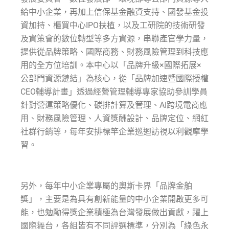
給中小企業，再加上信保基金融資支持、國發基金投
資加持、櫃買中心IPO扶植，以及工研院的技術研發
及資策會的數位轉型等多方資源，串聯產官學力量，
提供從品牌策略、國際商務、財務風險管理到科技應
用的全方位培訓。本中心以「品牌升級×國際拓展×
公部門資源鏈結」為核心，從「品牌加速暨國際授權
CEO輔導計畫」透過經營管理輔導專家協助參訓學員
針對營運策略優化、碳排計算及管理、AI跨境電商應
用、財務風險管理、人資獎酬設計、品牌定位、網紅
社群行銷等，每年安排標竿企業巡迴訪視以利觀摩學
習。
另外，每年中小企業專屬的奧斯卡界「品牌金舶
獎」，主要是為具有創新能量的中小企業開啟更多可
能，也勉勵得獎企業積極為台灣發展做出貢獻，躍上
國際舞台，各組皆有不同評選標準，分別為「綠色永