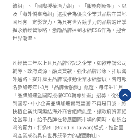
續組」、「國際授權潛力組」、「服務創新組」、以
及「海外僑臺商組」選拔者為優良企業其品牌在當地
國具有一定影響力，為具有世界競爭力的品牌輸出掌
握永續經營策略，激勵品牌達到永續ESG作為，迎合
世界潮流。
凡經營三年以上且具品牌登記之企業，如欲申請公司
輔導、政府資源、融資貸款、強化品牌形象、拓展海
外通路、提升雇主品牌或推動企業永續發展，皆可報
名參加每年1-3月「品牌金舶獎」甄選、每年9-11月
「品牌加速暨國際授權CEO輔導計畫」招募，從在地
到國際~中小企業品牌加速實戰藍圖!不再是口號，將
扶植企業共同鏈結海外商會組織能量，讓政府資源挹
注當靠山，給予品牌在發展國際市場的同時，創造台
灣的實力，打造BIT(Brand In Taiwan)模式，推動臺
灣產業成為具有世界競爭力的護國群山。