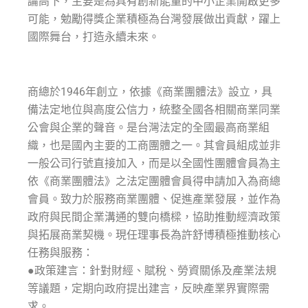
論高下，主要是為具有創新能量的中小企業開啟更多
可能，勉勵得獎企業積極為台灣發展做出貢獻，躍上
國際舞台，打造永續未來。
商總於1946年創立，依據《商業團體法》設立，具
備法定地位與高度公信力，統整全國各相關商業同業
公會與企業的聲音。是台灣法定的全國最高商業組
織，也是國內主要的工商團體之一。其會員組成並非
一般公司行號直接加入，而是以全國性團體會員為主
依《商業團體法》之法定團體會員得申請加入為商總
會員。致力於服務商業團體、促進產業發展，並作為
政府與民間企業溝通的雙向橋樑，協助推動經濟政策
與拓展商業契機。現任理事長為許舒博積極推動核心
任務與服務：
●政策建言：針對財經、賦稅、勞資關係及產業法規
等議題，定期向政府提出建言，反映產業界實際需
求。