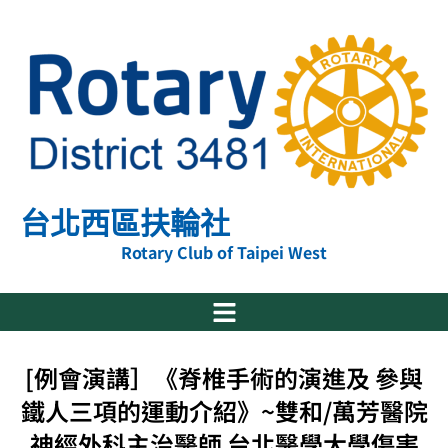
跳
至
主
要
內
容
台北西區扶輪社
Rotary Club of Taipei West
[例會演講］《脊椎手術的演進及 參與
鐵人三項的運動介紹》~雙和/萬芳醫院
神經外科主治醫師 台北醫學大學傷害