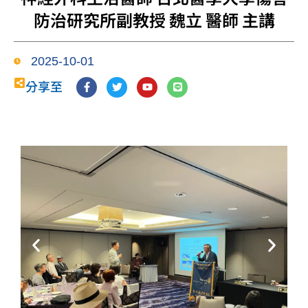
防治研究所副教授 魏立 醫師 主講
2025-10-01
F
T
Y
L
分享至
a
w
o
i
c
i
u
n
e
t
t
e
b
t
u
o
e
b
o
r
e
k
-
f