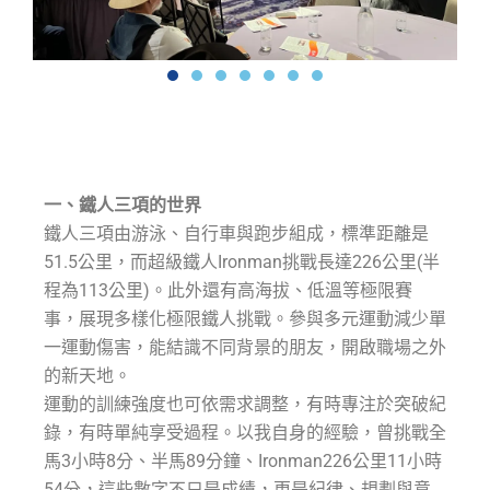
一、鐵人三項的世界
鐵人三項由游泳、自行車與跑步組成，標準距離是
51.5公里，而超級鐵人Ironman挑戰長達226公里(半
程為113公里)。此外還有高海拔、低溫等極限賽
事，展現多樣化極限鐵人挑戰。參與多元運動減少單
一運動傷害，能結識不同背景的朋友，開啟職場之外
的新天地。
運動的訓練強度也可依需求調整，有時專注於突破紀
錄，有時單純享受過程。以我自身的經驗，曾挑戰全
馬3小時8分、半馬89分鐘、Ironman226公里11小時
54分，這些數字不只是成績，更是紀律、規劃與意