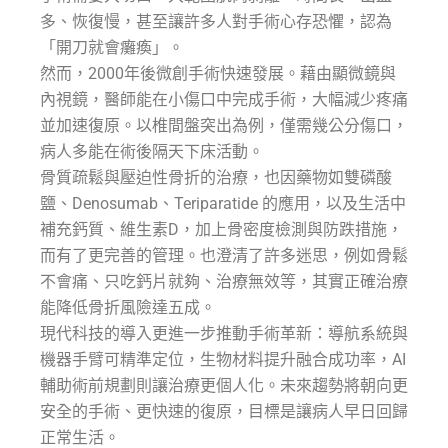
多、恢復慢，甚至讓許多人對手術心存恐懼，認為
「開刀就會癱瘓」。
然而，2000年後微創手術快速發展。藉由顯微鏡與
內視鏡，醫師能在小傷口中完成手術，大幅減少疼痛
並加速復原。以椎間盤突出為例，僅需幾公分傷口，
病人多能在術後隔天下床活動。
骨質疏鬆與壓迫性骨折的治療，也因藥物如雙磷酸
鹽、Denosumab、Teriparatide 的應用，以及生活中
補充鈣質、維生素D，加上骨密度檢測與防跌措施，
而有了更完善的管理。也澄清了許多迷思，例如骨鬆
不會痛、只吃鈣片就夠、治療無效等，其實正確治療
能降低骨折風險達五成。
現代科技的導入更進一步推動手術革新：導航系統與
機器手臂可精準定位，生物材料提升融合成功率，AI
輔助術前規劃則讓治療更個人化。未來趨勢將朝向更
安全的手術、更快速的復原，目標是讓病人早日回歸
正常生活。