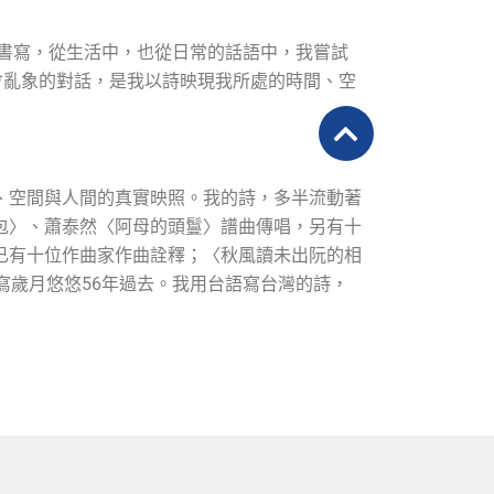
的書寫，從生活中，也從日常的話語中，我嘗試
社會亂象的對話，是我以詩映現我所處的時間、空
、空間與人間的真實映照。我的詩，多半流動著
包〉、蕭泰然〈阿母的頭鬘〉譜曲傳唱，另有十
已有十位作曲家作曲詮釋；〈秋風讀未出阮的相
寫歲月悠悠56年過去。我用台語寫台灣的詩，