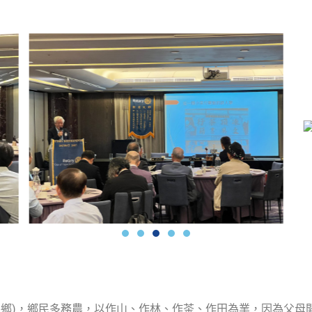
鹿谷鄉)，鄉民多務農，以作山、作林、作茶、作田為業，因為父