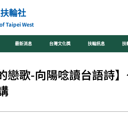
區扶輪社
of Taipei West
最新消息
台灣文化獎
扶輪訊息
扶
的戀歌-向陽唸讀台語詩】
講