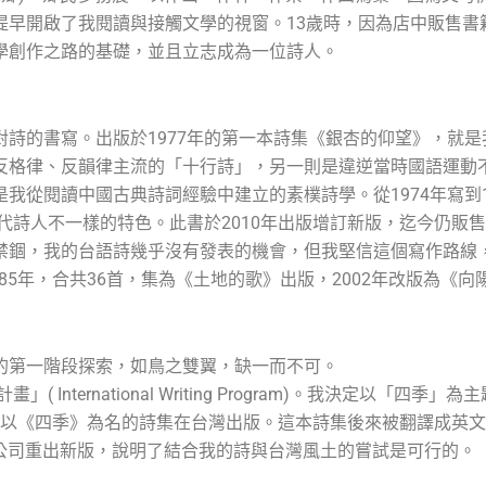
提早開啟了我閱讀與接觸文學的視窗。13歲時，因為店中販售書
學創作之路的基礎，並且立志成為一位詩人。
詩的書寫。出版於1977年的第一本詩集《銀杏的仰望》，就
反格律、反韻律主流的「十行詩」，另一則是違逆當時國語運動不
我從閱讀中國古典詩詞經驗中建立的素樸詩學。從1974年寫到1
代詩人不一樣的特色。此書於2010年出版增訂新版，迄今仍販售
禁錮，我的台語詩幾乎沒有發表的機會，但我堅信這個寫作路線
985年，合共36首，集為《土地的歌》出版，2002年改版為
的第一階段探索，如鳥之雙翼，缺一而不可。
 International Writing Program)。我決定以「
年，以《四季》為名的詩集在台灣出版。這本詩集後來被翻譯成英文
文化公司重出新版，說明了結合我的詩與台灣風土的嘗試是可行的。