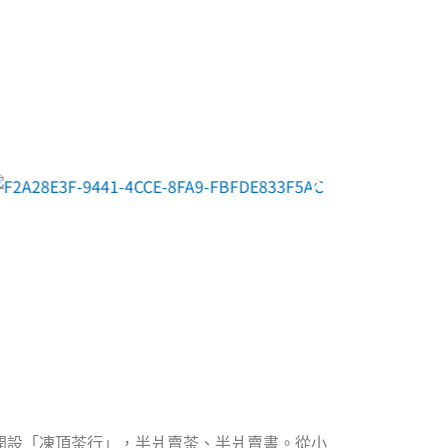
e
t
t
e
b
t
u
o
e
b
o
r
e
k
-
f
母開設「凍頂茶行」，半爿賣茶、半爿賣書。從小