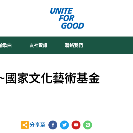
輪歌曲
友社資訊
聯絡我們
~國家文化藝術基金
F
T
Y
L
分享至
a
w
o
i
c
i
u
n