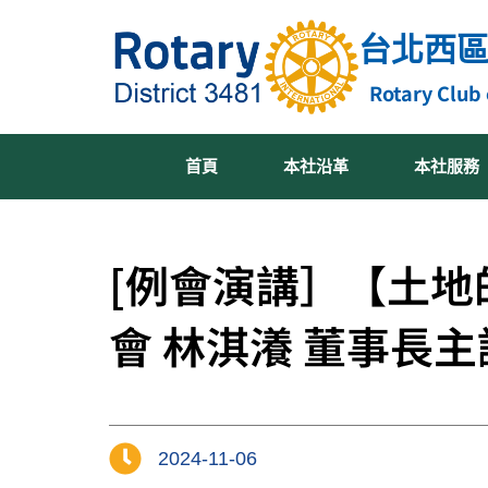
跳
台北西
至
主
Rotary Club 
要
內
容
首頁
本社沿革
本社服務
[例會演講］【土地
會 林淇瀁 董事長主
2024-11-06