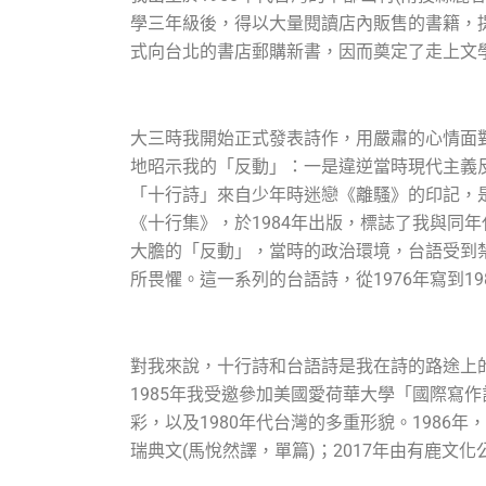
學三年級後，得以大量閱讀店內販售的書籍，
式向台北的書店郵購新書，因而奠定了走上文
大三時我開始正式發表詩作，用嚴肅的心情面對
地昭示我的「反動」：一是違逆當時現代主義
「十行詩」來自少年時迷戀《離騷》的印記，是
《十行集》，於1984年出版，標誌了我與同年
大膽的「反動」，當時的政治環境，台語受到
所畏懼。這一系列的台語詩，從1976年寫到1
對我來說，十行詩和台語詩是我在詩的路途上
1985年我受邀參加美國愛荷華大學「國際寫作計畫」(
彩，以及1980年代台灣的多重形貌。1986
瑞典文(馬悅然譯，單篇)；2017年由有鹿