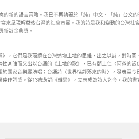
呼應的新的語言策略。我已不再執著於「純」中文、「純」台文
e) 書寫來呈現解嚴後台灣的社會真實。我的詩是我和變動的台灣
學獎新詩金典獎。
選》，它們是我環繞在台灣這塊土地的思維，出之以詩，對時間
事性甚強而又出以台語的《土地的歌》，已有簡上仁〈阿爸的飯
團於國家音樂廳演唱；台語詩〈世界恬靜落來的時〉，發表至今
佳作詞獎。從13歲背誦《離騷》，立志成為詩人迄今，我的書