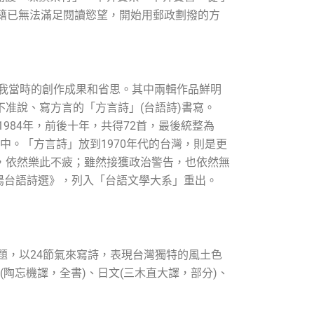
籍已無法滿足閱讀慾望，開始用郵政劃撥的方
是我當時的創作成果和省思。其中兩輯作品鮮明
准說、寫方言的「方言詩」(台語詩)書寫。
984年，前後十年，共得72首，最後統整為
中。「方言詩」放到1970年代的台灣，則是更
，依然樂此不疲；雖然接獲政治警告，也依然無
《向陽台語詩選》，列入「台語文學大系」重出。
四季」為主題，以24節氣來寫詩，表現台灣獨特的風土色
(陶忘機譯，全書)、日文(三木直大譯，部分)、