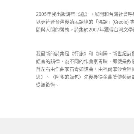
2005年我出版詩集《亂》，展開和台灣社會
以更符合台灣後殖民語境的「混語」(Creol
間與人間的聲軌。詩集於2007年獲得台灣文
我最新的詩集是《行旅》和《向陽‧新世紀詩
語言的韻律，為不同的作曲家青睞，即使是敘
首左右由作曲家石青如譜曲，由福爾摩沙合唱
思〉、〈阿爹的飯包〉先後獲得金曲獎傳藝類最
從無後悔。