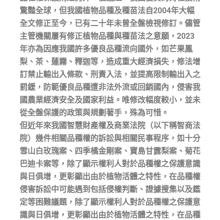
驚豔全球，但我國植物品種及種苗法自2004年大幅
全文修正至今，已有二十年未曾全盤檢視修訂。儘管
主管機關屢有修正植物品種與種苗法之意願，2023
年亦為因應我國許多優良品種流向國外，如芒果鳳
梨、茶、蓮霧、釋迦等，造成重大經濟損失，修法增
訂禁止輸出入條款、刑責入法，並提高限制輸出入之
罰鍰，防範優良品種遭非法外流或回銷國內，侵害我
國農業經濟安全及國家利益。唯修改幅度較小，並未
從全盤保護的政策與規劃著手，殊為可惜。
但近年來我國智慧財產權及商業法院（以下稱智商法
院）幾件相關品種權的訴訟與相關民事程序，如十分
雪山白玫瑰案、四季橘金剛案、寶島甘露梨案、菊花
巴迪卡案等，除了顯示權利人對於品種權之保護意識
與日俱增，更彰顯出由於植物活體之特性，在品種權
侵害訴訟中可能遇到包括侵權判斷、證據搜集以及鑑
定等困難議題，除了顯示權利人對於品種權之保護意
識與日俱增，更彰顯出由於植物活體之特性，在品種