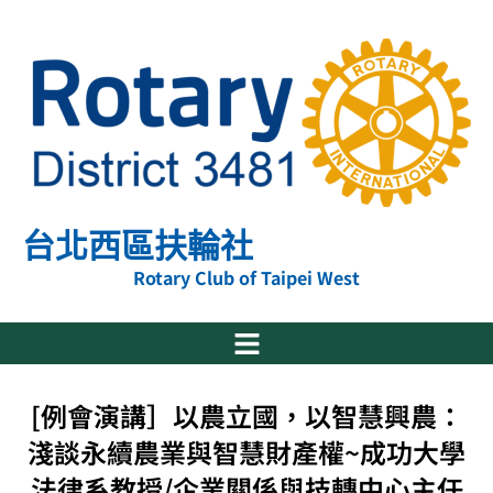
跳
至
主
要
內
容
台北西區扶輪社
Rotary Club of Taipei West
[例會演講］以農立國，以智慧興農：
淺談永續農業與智慧財產權~成功大學
法律系教授/企業關係與技轉中心主任