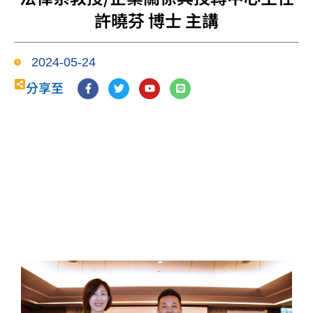
許曉芬 博士 主講
2024-05-24
F
T
Y
L
分享至
a
w
o
i
c
i
u
n
e
t
t
e
b
t
u
o
e
b
o
r
e
k
-
f