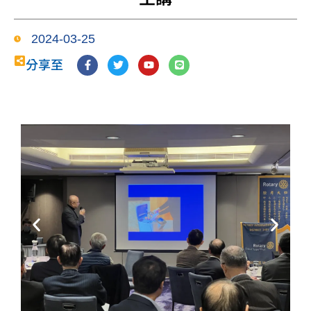
2024-03-25
F
T
Y
L
分享至
a
w
o
i
c
i
u
n
e
t
t
e
b
t
u
o
e
b
o
r
e
k
-
f