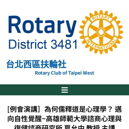
跳
至
主
要
內
容
台北西區扶輪社
Rotary Club of Taipei West
[例會演講］為何儒釋道是心理學？ 邁
向自性覺醒~高雄師範大學諮商心理與
復健諮商研究所 夏允中 教授 主講