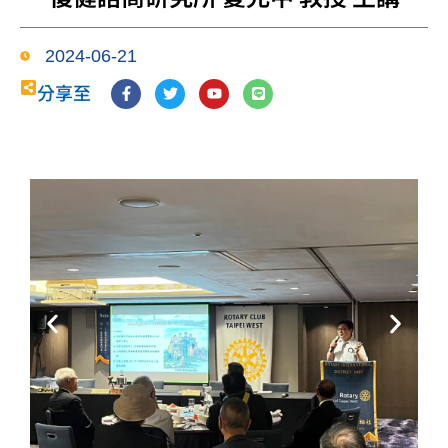
2024-06-21
F
T
Y
L
分享至
a
w
o
i
c
i
u
n
e
t
t
e
b
t
u
o
e
b
o
r
e
k
-
f