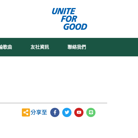
輪歌曲
友社資訊
聯絡我們
F
T
Y
L
分享至
a
w
o
i
c
i
u
n
e
t
t
e
b
t
u
o
e
b
o
r
e