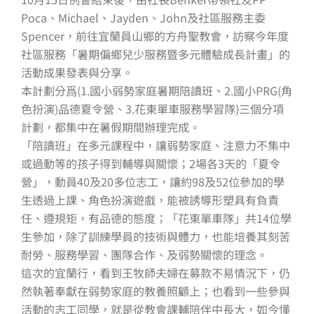
Poca、Michael、Jayden、John及社區服務主委
Spencer，前往宜蘭員山鄉的方舟聖教會，訪察今年度
社區服務「暑期偏鄉兒少服務暨多元體驗成長計畫」的
活動成果發表與分享。
本計劃分爲(1.國小弱勢家庭暑期陪讀班、2.國小PRG(角
色扮演)品德夏令營、3.花東單車服務學習隊)三個分項
計劃，都集中在暑假期間辦理完成。
「陪讀班」在多元課程中，讓弱勢家庭、注意力不集中
或過動等的孩子得到輔導與關懷；2場各3天的「夏令
營」，動員40及20多位志工，讓約98及52位參加的學
生透過上課、角色扮演遊戲，能被誘導形塑具有負責
任、遵規矩，有品德的態度；「花東單車隊」共14位學
生參加，除了訓練學員的技術與體力，也能培養其刻苦
耐勞、服務學習、團隊合作、及弱勢關懷的理念。
這次的宜蘭行，看到王牧師夫婦在募款不易情況下，仍
然執著奉獻在弱勢家庭的教養照顧上；也看到一些參與
活動的志工同學，就是從教會課輔陪伴中長大，如今懂