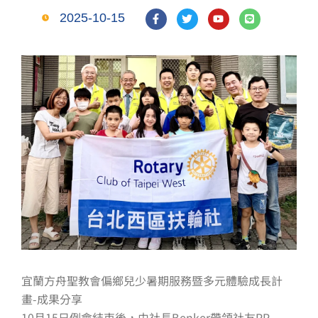
F
T
Y
L
2025-10-15
a
w
o
i
c
i
u
n
e
t
t
e
b
t
u
o
e
b
o
r
e
k
-
f
宜蘭方舟聖教會偏鄉兒少暑期服務暨多元體驗成長計
畫-成果分享
10月15日例會結束後，由社長Benker帶領社友PP