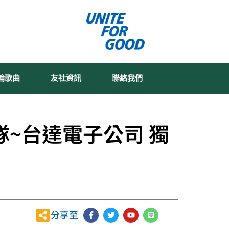
輪歌曲
友社資訊
聯絡我們
~台達電子公司 獨
F
T
Y
L
分享至
a
w
o
i
c
i
u
n