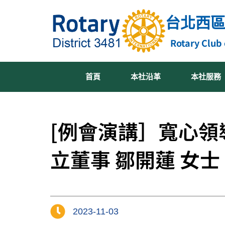
跳
台北西
至
主
Rotary Club 
要
內
容
首頁
本社沿革
本社服務
[例會演講］寬心領
立董事 鄒開蓮 女士
2023-11-03