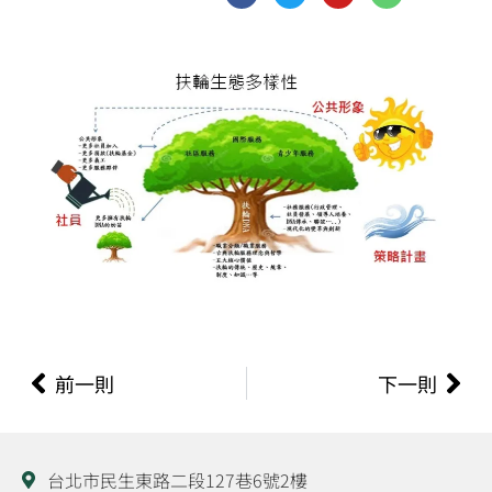
c
i
u
n
e
t
t
e
b
t
u
o
e
b
o
r
e
k
-
f
上一頁
下
前一則
下一則
台北市民生東路二段127巷6號2樓