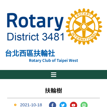
跳
至
主
要
內
容
台北西區扶輪社
Rotary Club of Taipei West
扶輪樹
F
T
Y
L
2021-10-18
a
w
o
i