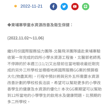
F
T
Y
L
2022-11-21
a
w
o
i
c
i
u
n
e
t
t
e
b
t
u
o
e
b
◆柬埔寨學童水資源改善及衛生保健
：
o
r
e
k
-
(2022.11.02～11.06)
f
繼9月份國際服務協力團隊-北醫飛洋團隊遠赴柬埔寨驗
收第一年完成的四所小學水資源工程後，北醫郭老師馬
不停蹄的於本週三(11/2)又出發前往當地驗收最近剛完
成的另外三所學校並積極地將國際服務GG案的預算極
大化(物盡其用)，行程中預計將與另外五所需要水資源
改善計劃的學校校長洽談，希望可以幫助更多的小學改
善學生的健康及水資源的優化!! 本次GG案期望可以幫助
到12所當地的小學學生的飲用水及健康問題，比預期的
多二所學校。