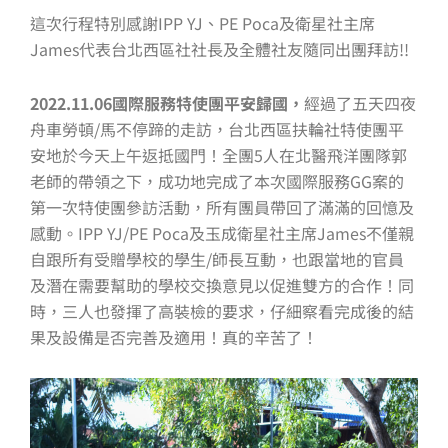
這次行程特別感謝IPP YJ、PE Poca及衛星社主席
James代表台北西區社社長及全體社友隨同出團拜訪!!
2022.11.06國際服務特使團平安歸國，
經過了五天四夜
舟車勞頓/馬不停蹄的走訪，台北西區扶輪社特使團平
安地於今天上午返抵國門！全團5人在北醫飛洋團隊郭
老師的帶領之下，成功地完成了本次國際服務GG案的
第一次特使團參訪活動，所有團員帶回了滿滿的回憶及
感動。IPP YJ/PE Poca及玉成衛星社主席James不僅親
自跟所有受贈學校的學生/師長互動，也跟當地的官員
及潛在需要幫助的學校交換意見以促進雙方的合作！同
時，三人也發揮了高裝檢的要求，仔細察看完成後的結
果及設備是否完善及適用！真的辛苦了！