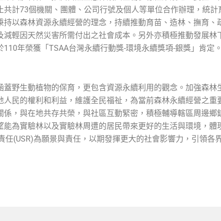
計73個機關、團體、公司行號及個人等單位合作辦理，統計育林面積
驗林秉持以森林資源永續經營的理念，持續推動育苗、造林、撫育
及減輕因天然災害所需付出之社會成本。另外亦積極推動發展林
10年榮獲「TSAA台灣永續行動獎-環境永續獎項-銀獎」肯定
涵蓋野生動植物的保育，更包含資源永續利用的觀念。加強森林
地人民的權利和利益，維護全民福祉，為當前森林永續經營之重
關係，與在地共存共榮，與社區互動緊密，積極輔導轄區周邊鄉
望能為實驗林以及實驗林周遭的居民帶來更好的生活與環境，體
會責任(USR)為願景與責任，以期發揮更大的社會影響力，引領