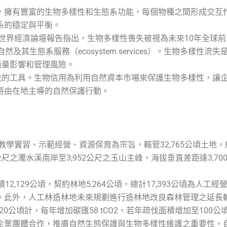
，擁有豐富的生物多樣性和生態系功能，每個物種之間形成交互
系的穩定與平衡。
年世界經濟論壇報告指出，生物多樣性喪失被視為未來10年全球前
及其生態系服務（ecosystem services）。生物多樣
)來衡量影響和管理風險。
多樣性效益的工具。生物信用為利用自然資本市場來保護生物多樣性
持由在地主導的自然保護行動。
教學實習、示範經營、資源保育為宗旨，轄管32,765公頃土地
尺之濁水溪南岸至3,952公尺之玉山主峰，海拔垂直差距達3,7
2,129公頃，契約林地5,264公頃，總計17,393公頃為人工
tCO2。此外，人工林造林地未來規劃進行造林地改良森林管理之
20公頃計，每年增加碳匯58 tCO2，若年疏伐面積增加至100公頃
業團體合作，推廣自然生態保護與生物多樣性維護之重要性，自