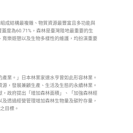
、組成結構最複雜、物質資源最豐富且多功能與
蓋度為60.71%，森林是臺灣陸地最重要的生
、育樂遊憩以及生物多樣性的維護，均扮演重要
的產業。」日本林業家速水亨曾如此形容林業。
資源，發展兼顧生產、生活及生態的永續林業。
獻，政府提出「增加森林面積」、「加強森林經
以及透過經營管理增加森林生物量及碳貯存量，
放之目標。