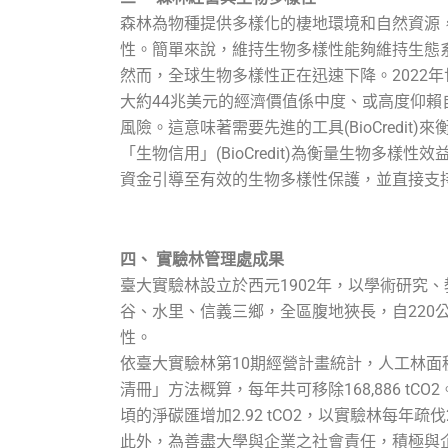
森林為物種提供多樣化的棲地環境和自然資源
性。簡單來說，維持生物多樣性能夠維持生態
然而，全球生物多樣性正在迅速下降。2022
大約44兆美元的經濟價值係中度、或高度仰賴自然
風險。這意味著需要先進的工具(BioCredit
「生物信用」(BioCredit)為衡量生物
資金引導至有效的生物多樣性保護，並直接支
四、 實驗林管理處成果
臺大實驗林設立於西元1902年，以學術研究、
谷、水里、信義三鄉，全區腹地狹長，自220公
性。
依臺大實驗林第10期經營計畫統計，人工林面積1
清冊」方法概算，每年共可移除168,886 
頃的淨碳匯增加2.92 tCO2，以實驗林每年疏伐
此外，為善盡大學與企業之社會責任，積極與企