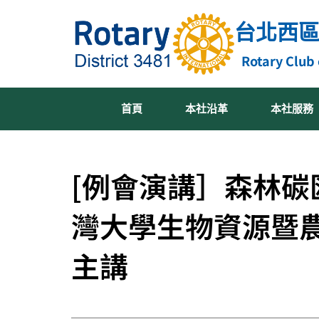
跳
台北西
至
主
Rotary Club 
要
內
容
首頁
本社沿革
本社服務
[例會演講］森林碳
灣大學生物資源暨農
主講