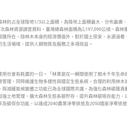
森林約占全球陸地1/3以上面積，為陸地上面積最大、分布最廣
森林資源調查資料，臺灣總森林面積為2,197,090公頃，森林覆
碳匯所在，除林木本身的經濟價值外，對於國土保安、水源涵養
的生活場域，提供人類物質及服務之多項效益。
使用也會有耗盡的一日。「林業是在一瞬間使用了樹木千年生命
營管理，同時維護生物多樣性與穩定生態系統，合理的利用林木
，與減緩氣候變遷之功能已為全球國際共識。為強化森林碳匯貢
加強土地管理，擴大森林生態系碳貯存，提升森林碳吸存能力，
及碳保存功能，以達成2040農業淨零排放及2050國家淨零排