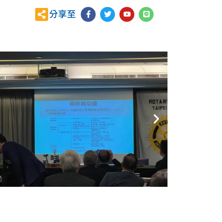
F
T
Y
L
分享至
a
w
o
i
c
i
u
n
e
t
t
e
b
t
u
o
e
b
o
r
e
k
-
f