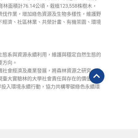
計76.14公頃，栽植123,558株樹木，
、疏伐作業，增加綠色資源及生物多樣性，維護野
下經濟、社區林業、共榮計畫、有機茶園、環境
。
生態系與資源永續利用，維護與穩定自然生態的
要方向。
鎮社會經濟及產業發展，將森林資源之研究、教
現臺大實驗林的大學社會責任與存在的價值。
各界投入環境永續行動，協力共構零碳綠色永續環