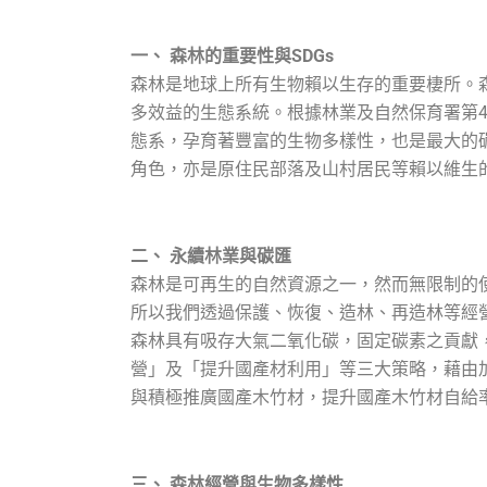
一、 森林的重要性與SDGs
森林是地球上所有生物賴以生存的重要棲所。
多效益的生態系統。根據林業及自然保育署第4次
態系，孕育著豐富的生物多樣性，也是最大的
角色，亦是原住民部落及山村居民等賴以維生
二、 永續林業與碳匯
森林是可再生的自然資源之一，然而無限制的
所以我們透過保護、恢復、造林、再造林等經
森林具有吸存大氣二氧化碳，固定碳素之貢獻
營」及「提升國產材利用」等三大策略，藉由
與積極推廣國產木竹材，提升國產木竹材自給率
三、 森林經營與生物多樣性