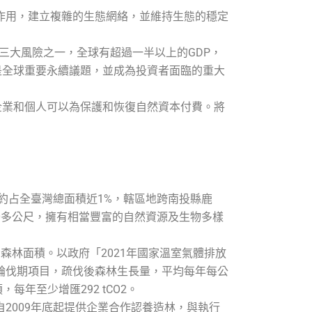
作用，建立複雜的生態網絡，並維持生態的穩定
三大風險之一，全球有超過一半以上的GDP，
性流失是全球重要永續議題，並成為投資者面臨的重大
，讓企業和個人可以為保護和恢復自然資本付費。將
，約占全臺灣總面積近1%，轄區地跨南投縣鹿
00多公尺，擁有相當豐富的自然資源及生物多樣
經營森林面積。以政府「2021年國家溫室氣體排放
延長輪伐期項目，疏伐後森林生長量，平均每年每公
，每年至少增匯292 tCO2。
2009年底起提供企業合作認養造林，與執行