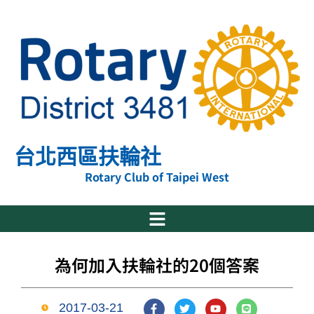
跳
至
主
要
內
容
台北西區扶輪社
Rotary Club of Taipei West
為何加入扶輪社的20個答案
F
T
Y
L
2017-03-21
a
w
o
i