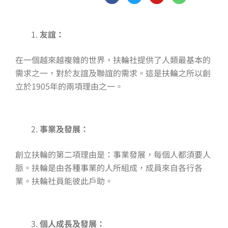
c
i
u
n
e
t
t
e
b
t
u
o
e
b
友誼：
o
r
e
k
-
在一個越來越複雜的世界，扶輪社提供了人類最基本的
f
需求之一，對於友誼及聯誼的需求。這是扶輪之所以創
立於1905年的兩項理由之一。
事業及發展：
創立扶輪的第二項理由是：事業發展，每個人都須要人
脈。扶輪是由各種事業的人所組成，成員來自各行各
業。扶輪社員能彼此戶助。
個人成長及發展：