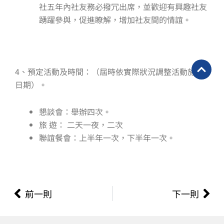
社五年內社友務必撥冗出席，並歡迎有興趣社友
踴躍參與，促進瞭解，增加社友間的情誼。
4、預定活動及時間：（屆時依實際狀況調整活動施行
日期）。
懇談會：舉辦四次。
旅 遊： 二天一夜，二次
聯誼餐會：上半年一次，下半年一次。
上一頁
下
前一則
下一則