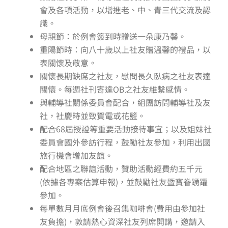
會及各項活動，以增進老、中、青三代交流及認
識。
母親節：於例會簽到時贈送一朵康乃馨。
重陽節時：向八十歲以上社友贈溫馨的禮品，以
表關懷及敬意。
關懷長期缺席之社友，慰問長久臥病之社友表達
關懷。每週社刊寄達OB之社友維繫感情。
與輔導社關係委員會配合，組團訪問輔導社及友
社，社慶時並致賀電或花籃。
配合68屆授證等重要活動接待事宜；以及姐妹社
委員會國外參訪行程，鼓勵社友參加，利用出國
旅行機會增加友誼。
配合地區之聯誼活動，贊助活動經費約五千元
(依據各專案估算申報)，並鼓勵社友暨寶眷踴躍
參加。
每單數月月底例會後召集咖啡會(費用由參加社
友負擔)，敦請熱心資深社友列席開講，邀請入