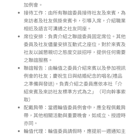
加例會。
接待工作：由所有聯誼委員接待社友及來賓，為
來訪者及社友佩掛來賓卡，引導入席，介紹職業
相近及語言可溝通之社友同座。
席位安排：負責介紹之聯誼委員固定席位。其他
委員及社友儘量安排互動式之座位，對於來賓及
社友以誠懇親切之態度交談招呼，提供任何需要
之聯誼服務。
聯誼報告：由輪值之委員介紹來賓以及參加視訊
例會的社友；慶祝生日與結婚紀念的唱名(禮品
之準備與發送)。負責介紹之委員應依本社「介
紹來賓及來訪社友標準方式為之」（可向幹事索
取）
配戴肩帶：當週輪值委員例會中，應全程佩戴肩
帶，其他相關活動與重要晚會，如成立、授證時
亦同。
輪值代理：輪值委員請假時，應提前一週通知主