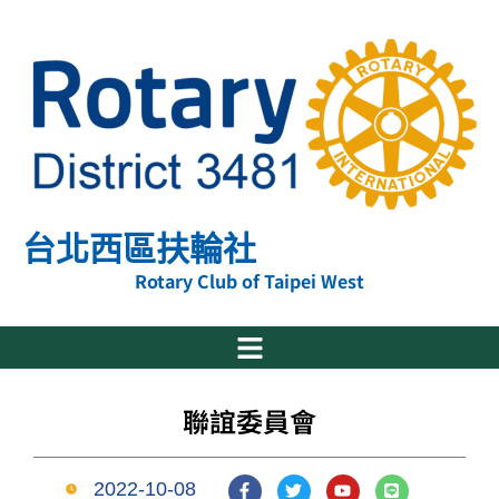
跳
至
主
要
內
容
台北西區扶輪社
Rotary Club of Taipei West
聯誼委員會
F
T
Y
L
2022-10-08
a
w
o
i