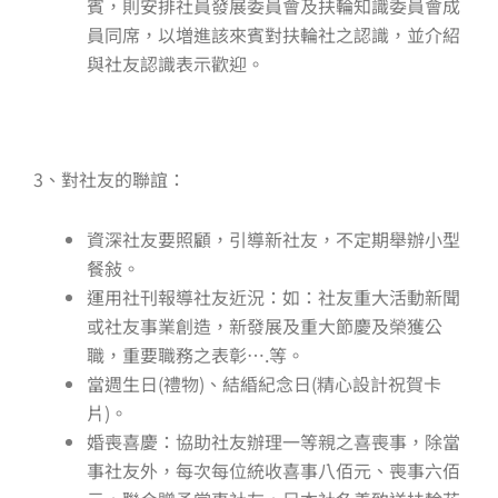
賓，則安排社員發展委員會及扶輪知識委員會成
員同席，以増進該來賓對扶輪社之認識，並介紹
與社友認識表示歡迎。
3、對社友的聯誼：
資深社友要照顧，引導新社友，不定期舉辦小型
餐敍。
運用社刊報導社友近況：如：社友重大活動新聞
或社友事業創造，新發展及重大節慶及榮獲公
職，重要職務之表彰….等。
當週生日(禮物)、結緍紀念日(精心設計祝賀卡
片)。
婚喪喜慶：協助社友辦理一等親之喜喪事，除當
事社友外，每次每位統收喜事八佰元、喪事六佰