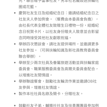
元，聯合贈予當事社友，另本社名義致送扶輪花
圈或花籃。
慶賀社友生日及結緍紀念日：邀請結緍紀念日之
社友夫人參加例會。（餐費由本委員會負擔），
由社長代表全體社友致贈生日禮物一份，結婚紀
念日祝賀卡片，以社友身份贈夫人致意並合影留
念同時接受其他社友獻歌祝福。
舉辦四次懇談會，請社友提供場所，並邀請更多
社友參加。（可與扶輪知識及新社員教育委員會
聯合舉辦）。
舉辦至少兩次社員及眷屬旅遊活動並與扶輪家庭
委員會、職業服務委員會及高爾夫委員會配合，
以增進社友間情誼。
舉辦聯誼餐會，鼓勵社友輪流作東並邀請OB社
友參與，增進社友情誼。
製作本社社員名錄及簡卡，分贈社友。
鼓勵社友子弟，輔導社社友及扶青團團員參加例