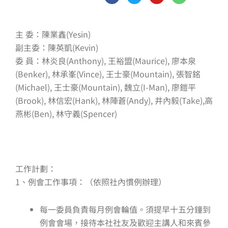
c
i
u
n
e
t
t
e
b
t
u
o
e
b
主 委：陳業鑫(Yesin)
o
r
e
k
副主委：陳英凱(Kevin)
-
委 員：林炎良(Anthony), 王裕盟(Maurice), 廖本泉
f
(Benker), 林承峯(Vince), 王士豪(Mountain), 張智銘
(Michael), 王士豪(Mountain), 魏立(I-Man), 廖鎧平
(Brook), 林信宏(Hank), 林陣蒼(Andy), 井內毅(Take),高
燕彬(Ben), 林守義(Spencer)
工作計劃：
1、例會工作事項：（依照社內慣例辦理）
每一委員負責每月例會輪值。須提早十五分鐘到
例會會場，接待本社社友及歡迎主講人和來賓參