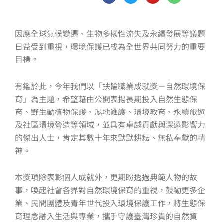
c
i
u
n
e
t
t
e
b
t
u
o
e
b
因應全球氣候變遷、生物多樣性流失及永續發展等議題
o
r
e
k
日益受到重視，環境保護已成為全世界共同努力的重要
-
目標。
f
有鑑於此，今年我們以「扶輪職業成就獎－自然環境保
育」為主題，希望藉由公開表揚長期投入自然生態保
育、野生動植物保護、濕地維護、環境教育、永續旅遊
及社區環境營造等領域，並具有卓越貢獻與深遠影響力
的傑出人士，肯定其數十年來默默耕耘、無私奉獻的精
神。
本獎項除表彰個人成就外，更期盼透過典範人物的故
事，喚起社會各界對自然環境保育的重視，鼓勵更多企
業、民間團體及青年世代投入環境保護工作，將生態保
育理念融入生活與專業，攜手守護臺灣珍貴的自然資