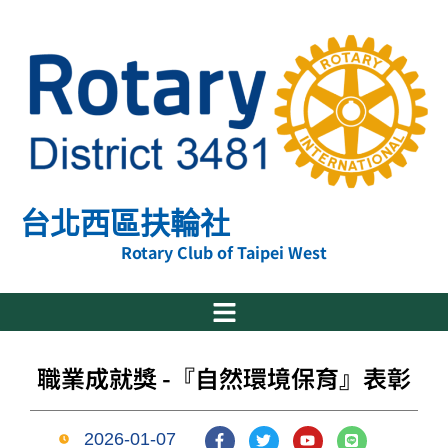
跳
至
主
要
內
容
台北西區扶輪社
Rotary Club of Taipei West
職業成就獎 -『自然環境保育』表彰
F
T
Y
L
2026-01-07
a
w
o
i