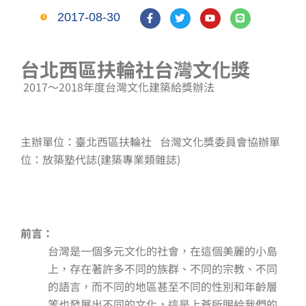
F
T
Y
L
2017-08-30
a
w
o
i
c
i
u
n
e
t
t
e
b
t
u
台北西區扶輪社台灣文化獎
o
e
b
o
r
e
k
2017～2018年度台灣文化建築給獎辦法
-
f
主辦單位：臺北西區扶輪社 台灣文化獎委員會協辦單
位：放築塾代誌(建築專業類雜誌)
前言：
台灣是一個多元文化的社會，在這個美麗的小島
上，存在著許多不同的族群、不同的宗教、不同
的語言，而不同的地區甚至不同的性別和年齡層
等也發展出不同的文化，這是上蒼所賜給我們的