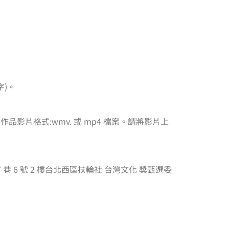
字)。
影片格式:wmv. 或 mp4 檔案。請將影片上
27 巷 6 號 2 樓台北西區扶輪社 台灣文化 獎甄選委