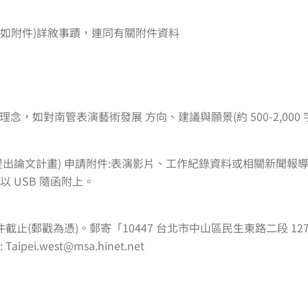
格式如附件)詳敘事蹟，連同有關附件資料
念，如對南管表演藝術發展 方向、建議與願景(約 500-2,000 
提出論文計畫) 申請附件:表演影片、工作紀錄資料或相關新聞報導作品
 以 USB 隨函附上。
31 日受件截止(郵戳為憑)。郵寄「10447 台北市中山區民生東路二段 1
ipei.west@msa.hinet.net