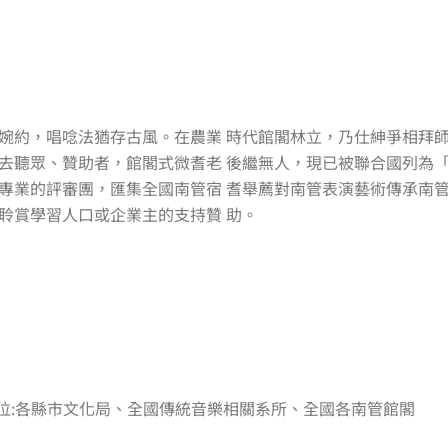
婉約，唱唸法猶存古風。在農業 時代館閣林立，乃仕紳爭相拜
去聽眾、贊助者，館閣式微耆老 後繼無人，現已被聯合國列為
專業的評審團，匯集全國南管宿 耆舉薦對南管表演藝術傳承南管
聆賞學習人口或企業主的支持贊 助。
位:各縣市文化局、全國傳統音樂相關系所、全國各南管館閣