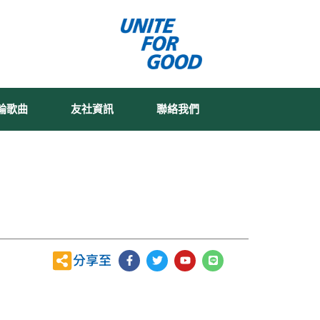
輪歌曲
友社資訊
聯絡我們
F
T
Y
L
分享至
a
w
o
i
c
i
u
n
e
t
t
e
b
t
u
o
e
b
o
r
e