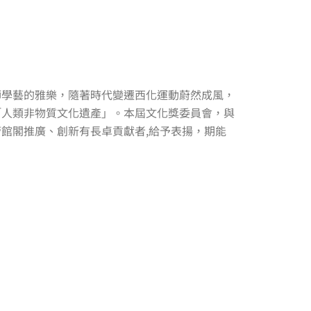
k
-
f
師學藝的雅樂，隨著時代變遷西化運動蔚然成風，
「人類非物質文化遺產」。本屆文化獎委員會，與
館閣推廣、創新有長卓貢獻者,給予表揚，期能