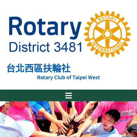
跳
至
主
要
內
容
台北西區扶輪社
Rotary Club of Taipei West