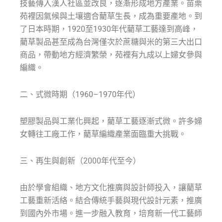
技藝傳入漢人社區並改良，逐漸形成地方產業。苗栗
苑裡因氣候與土壤適合藺草生長，成為重要產地。到
了日本時期，1920至1930年代藺草工藝達到高峰，
藺草製品甚至成為台灣僅次於蔗糖與米的第三大出口
商品，帶動地方經濟繁榮，苑裡有九成以上婦女參與
編織。
二、式微時期（1960–1970年代）
塑膠製品與工業化興起，藺草工藝逐漸式微。許多婦
女轉往工廠工作，藺草編織產業面臨重大挑戰。
三、再生與創新（2000年代至今）
由於學會組織、地方文化推廣與設計師投入，讓藺草
工藝重新活絡。結合傳統手藝與現代設計元素，推廣
到國內外市場。進一步融入教育，培育新一代工藝師