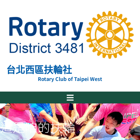
跳
至
主
要
內
容
台北西區扶輪社
Rotary Club of Taipei West
這是咱的扶輪