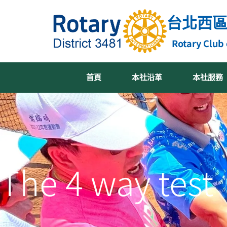
跳
台北西
至
主
Rotary Club 
要
內
容
首頁
本社沿革
本社服務
The 4 way test