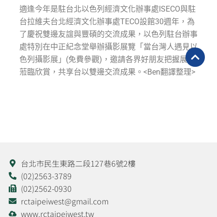
適逢今年是駐台北以色列經濟文化辦事處ISECO與駐
台拉維夫台北經濟文化辦事處TECO設館30週年，為
了慶祝雙邊友誼與豐碩的交流成果，以色列駐台辦事
處特別在中正紀念堂舉辦攝影展覽「當台灣人遇見以
色列攝影展」(免費參觀)，邀請各界好朋友把握展期
蒞臨欣賞，共享台以雙邊交流成果。<Ben翻譯整理>
台北市民生東路二段127巷6號2樓
(02)2563-3789
(02)2562-0930
rctaipeiwest@gmail.com
www.rctaipeiwest.tw