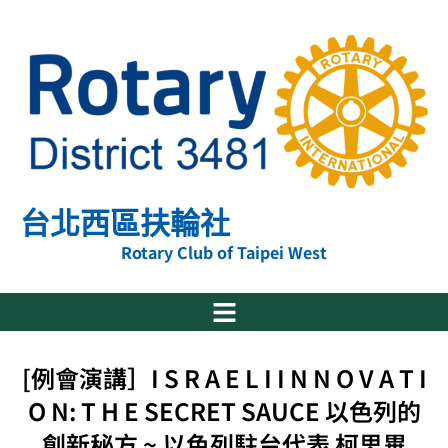
跳
至
主
要
內
容
台北西區扶輪社
Rotary Club of Taipei West
[例會演講］I S R A E L I I N N O V A T I
O N: T H E SECRET SAUCE 以色列的
創新秘方 ~ 以色列駐台代表 柯思畢