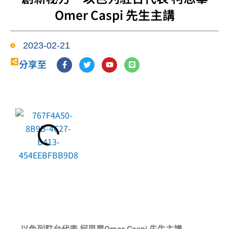
Omer Caspi 先生主講
2023-02-21
F
T
Y
L
分享至
a
w
o
i
c
i
u
n
e
t
t
e
b
t
u
o
e
b
o
r
e
k
-
f