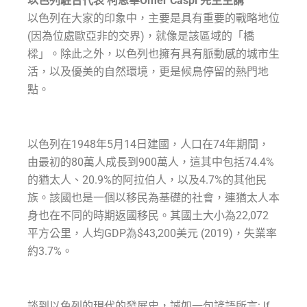
以色列駐台代表 柯思畢Omer Caspi 先生主講
以色列在大家的印象中，主要是具有重要的戰略地位
(因為位處歐亞非的交界)，就像是該區域的「橋
樑」。除此之外，以色列也擁有具有脈動感的城市生
活，以及優美的自然環境，更是候鳥停留的熱門地
點。
以色列在1948年5月14日建國，人口在74年期間，
由最初的80萬人成長到900萬人，這其中包括74.4%
的猶太人、20.9%的阿拉伯人，以及4.7%的其他民
族。該國也是一個以移民為基礎的社會，連猶太人本
身也在不同的時期返國移民。其國土大小為22,072
平方公里，人均GDP為$43,200美元 (2019)，失業率
約3.7%。
談到以色列的現代的發展史，誠如一句諺語所言: If