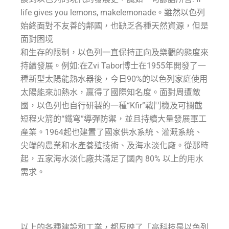
life gives you lemons, makelemonade。雖然以色列
始終面對不友善的鄰國，也缺乏各種天然資源，但是
面對困境
和生存的限制，以色列一直保持正向及樂觀的態度來
持續發展。例如:在Zvi Tabor博士在1955年開發了一
種新型太陽能熱水器後，今日90%的以色列家庭使用
太陽能來加熱水，贏得了國際知名度。面對周遭敵
國，以色列也自行研製的一種“Kfir”戰鬥機及可攔截
短程火箭的“鐵穹”導彈防禦，並且持續大量發展軍工
產業。1964起也建置了國家供水系統、灌溉系統、
尖端的農業和水產養殖技術、及海水淡化廠。從那時
起，五家海水淡化廠共滿足了國內 80% 以上的用水
需求。
以上的各種建設和工業，都反映了「高科技是以色列