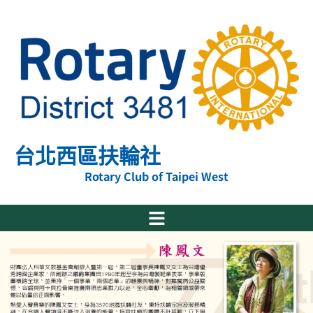
跳
至
主
要
內
容
台北西區扶輪社
Rotary Club of Taipei West