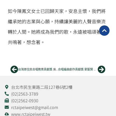
如今陳鳳文女士已回歸天家，安息主懷，我們將
繼承她的志業與心願，持續讓美麗的人聲音樂流
轉於人間。她將成為我們的歌，永遠被唱頌著，
共鳴著，想念著。
上一頁
下一
台灣原住民合唱教育貢獻獎 吳聖穎 老師
合唱編曲創作貢獻獎 劉聖賢 老師
台北市民生東路二段127巷6號2樓
(02)2563-3789
(02)2562-0930
rctaipeiwest@gmail.com
www.rctaipeiwest.tw