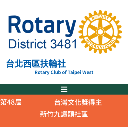
跳
至
主
要
內
容
台北西區扶輪社
Rotary Club of Taipei West
第48屆
台灣文化獎得主
新竹九讃頭社區