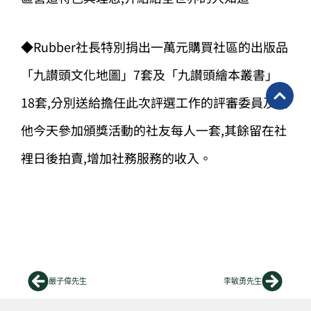
◆Rubber社長特別捐出一萬元購買社區的出版品
「九讃頭文化地圖」7套及「九讃頭繪本叢書」
18套,分別送給擔任此次評選工作的評審委員及其
他今天參加頒獎活動的社友每人一套,其餘留在社
裡日後拍賣,增加社務服務的收入。
上一頁
下一
嚴子偉先生
李敏勇先生