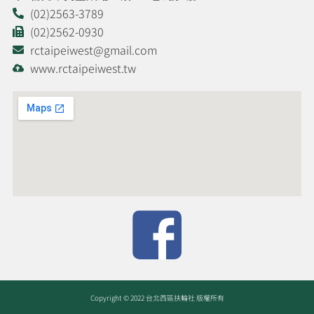
(02)2563-3789
(02)2562-0930
rctaipeiwest@gmail.com
www.rctaipeiwest.tw
Copyright © 2022 台北西區扶輪社 版權所有