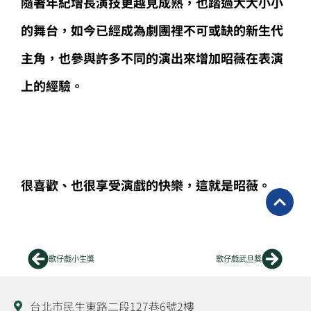
隨著年紀增長演技更越見成熟，也踏過大大小小
的舞台，如今已經成為劇團裡不可或缺的新生代
主角，也參與許多不同的演出來增加昭薇在表演
上的經驗。
很喜歡、也很享受演戲的快樂，這就是昭薇。
上一頁
下一
歌仔戲小生獎
歌仔戲武旦獎
台北市民生東路二段127巷6號2樓