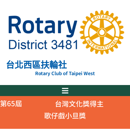
跳
至
主
要
內
容
台北西區扶輪社
Rotary Club of Taipei West
第65屆
台灣文化獎得主
歌仔戲小旦獎