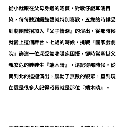
從小就跟在父母身邊的昭薇，對歌仔戲耳濡目
染，每每聽到鑼鼓聲就特別喜歡，五歲的時候受
到劇團徵招加入『父子情深』的演出，從那時候
就愛上這個舞台。七歲的時候，挑戰『國家戲劇
院』飾演一位深受氣喘隱疾困擾，卻時常牽掛父
親安危的娃娃生『端木晴』，還記得那時候，從
南到北的巡迴演出，感動了無數的觀眾，直到現
在還是很多人記得昭薇就是那位『端木晴』。