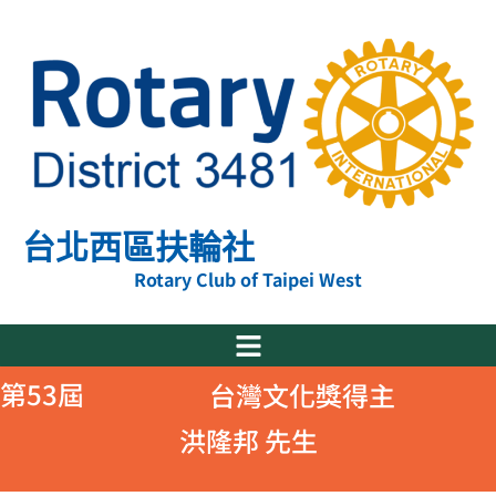
跳
至
主
要
內
容
台北西區扶輪社
Rotary Club of Taipei West
第53屆
台灣文化獎得主
洪隆邦 先生