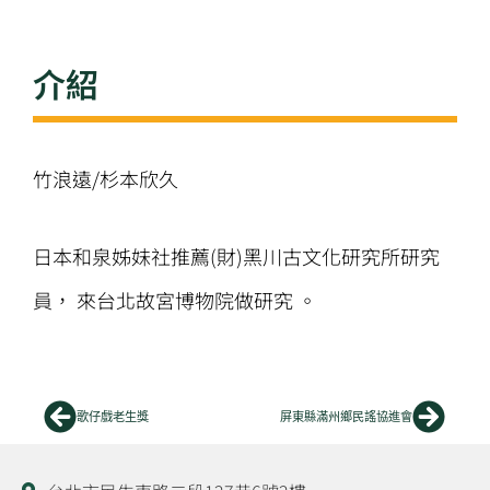
介紹
竹浪遠/杉本欣久
日本和泉姊妹社推薦(財)黑川古文化研究所研究
員， 來台北故宮博物院做研究 。
上一頁
下一
歌仔戲老生獎
屏東縣滿州鄉民謠協進會