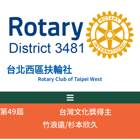
跳
至
主
要
內
容
台北西區扶輪社
Rotary Club of Taipei West
第49屆
台灣文化獎得主
竹浪遠/杉本欣久