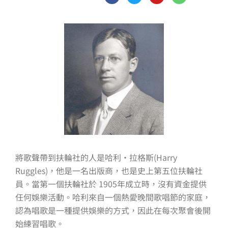
c
i
u
n
e
t
t
e
b
t
u
o
e
b
o
r
e
k
-
f
將歌聲帶到扶輪社的人是哈利·拉格斯(Harry
Ruggles)，他是一名出版商，也是史上第五位扶輪社
員。當第一個扶輪社於 1905年成立時，沒有資金提供
任何娛樂活動。哈利來自一個熱愛晚間歌唱節的家庭，
認為唱歌是一種提供娛樂的方式，因此在每次聚會後開
始練習唱歌。