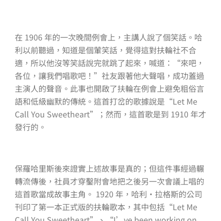
在 1906 年的一次晚間例會上，主講人說了個笑話。哈
利以前聽過，知道是個葷笑話，覺得這對扶輪社不合
適，所以他沒等笑話說完就跳了起來，喊道：“來吧，
各位，讓我們唱歌吧！”社友跟著他大聲唱，成功蓋過
主演人的聲音。此事也開啟了扶輪在例會上避免粗俗言
語和低級幽默的傳統。這首打岔的歌據說是“Let Me
Call You Sweetheart”；然而，這首歌是到 1910 年才
發行的。
保羅哈里斯後來證實上述故事是真的；但這件事經過輾
轉流傳後，社員才穿鑿附會地把之後另一次會議上唱的
這首歌當成故事主角。 1920 年，哈利·拉格斯的公司
刊印了第一本正式版的扶輪歌本，其中包括“Let Me
Call You Sweetheart”、“I’ve been working on