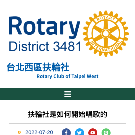
跳
至
主
要
內
容
台北西區扶輪社
Rotary Club of Taipei West
扶輪社是如何開始唱歌的
F
T
Y
L
2022-07-20
a
w
o
i