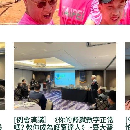
頁
頁
頁
頁
頁
面
面
面
面
面
[例會演講］《你的腎臟數字正常
長
嗎? 教你成為護腎達人》~臺大醫