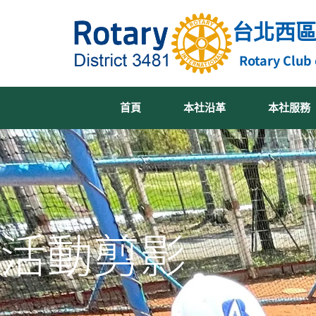
跳
台北西
至
主
Rotary Club 
要
內
容
首頁
本社沿革
本社服務
活動剪影