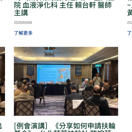
院 血液淨化科 主任 賴台軒 醫師
主講
2026/05/06
20
了解更多
了
出
[例會演講］《分享如何申請扶輪