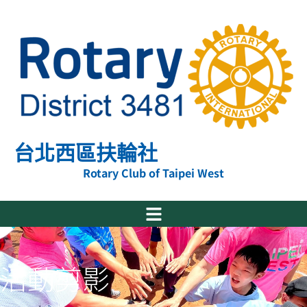
跳
至
主
要
內
容
台北西區扶輪社
Rotary Club of Taipei West
活動剪影