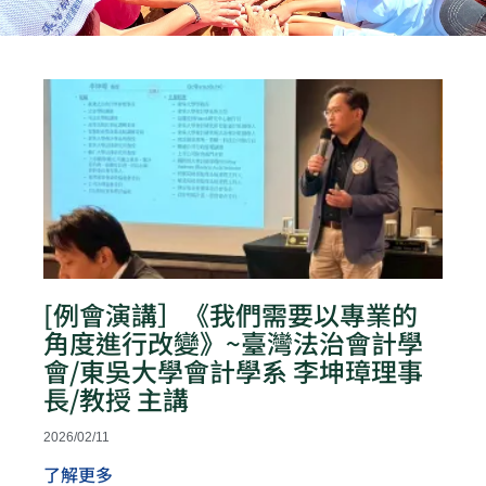
頁
頁
頁
頁
頁
面
面
面
面
面
[例會演講］《我們需要以專業的
角度進行改變》~臺灣法治會計學
會/東吳大學會計學系 李坤璋理事
長/教授 主講
2026/02/11
了解更多