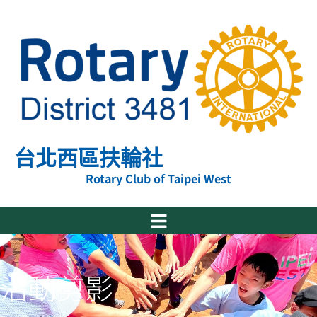
跳
至
主
要
內
容
台北西區扶輪社
Rotary Club of Taipei West
活動剪影