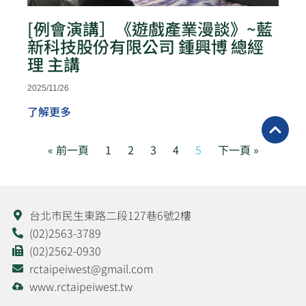
[例會演講］《遊戲產業漫談》~藍
新科技股份有限公司 鍾興博 總經
理 主講
2025/11/26
了解更多
« 前一頁
1
2
3
4
5
下一頁 »
台北市民生東路二段127巷6號2樓
(02)2563-3789
(02)2562-0930
rctaipeiwest@gmail.com
www.rctaipeiwest.tw