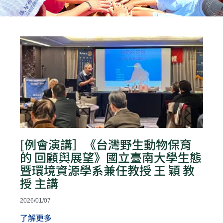
頁
頁
頁
頁
頁
面
面
面
面
面
[例會演講］《台灣野生動物保育
的 回顧舆展望》國立臺南大學生態
暨環境資源學系兼任教授 王 穎 教
授 主講
2026/01/07
了解更多