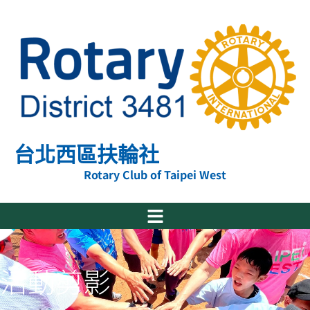
跳
至
主
要
內
容
台北西區扶輪社
Rotary Club of Taipei West
活動剪影