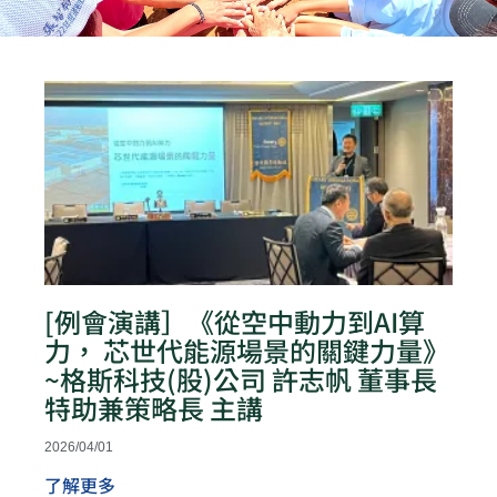
頁
頁
頁
頁
頁
面
面
面
面
面
[例會演講］《從空中動力到AI算
力， 芯世代能源場景的關鍵力量》
~格斯科技(股)公司 許志帆 董事長
特助兼策略長 主講
2026/04/01
了解更多