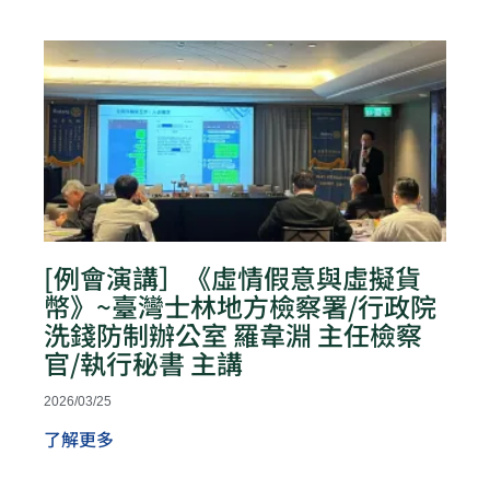
[例會演講］《虛情假意與虛擬貨
幣》~臺灣士林地方檢察署/行政院
洗錢防制辦公室 羅韋淵 主任檢察
官/執行秘書 主講
2026/03/25
了解更多