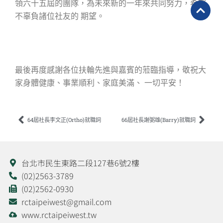
領六十五屆的團隊，為未來新的一年來共同努力，希望
不辜負諸位社友的 期望。
最後再度感謝各位扶輪先進與嘉賓的蒞臨指導，敬祝大
家身體健康、事業順利、家庭美滿、 一切平安！
上一頁
下一
64屆社長李文正(Ortho)就職詞
66屆社長謝弼雄(Barry)就職詞
台北市民生東路二段127巷6號2樓
(02)2563-3789
(02)2562-0930
rctaipeiwest@gmail.com
www.rctaipeiwest.tw