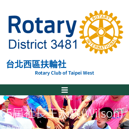
跳
至
主
要
內
容
台北西區扶輪社
Rotary Club of Taipei West
65屆社長王永森(Wilson)