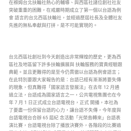
在褓姆台北扶輪社熱心的輔導、與西區社諸位創社社友
突破重重的困難，在戒嚴時期成立了第一個以台語為例
會 語言的台北西區扶輪社，並經過歷屆社長及全體社友
先進的無私奉獻與打拼，是不可能實現的。
台北西區社創社到今天創造出非常輝煌的歷史，更為西
區社及地區留下許多扶輪擴展與 扶輪服務的寶貴經驗跟
典範。並且更難得的是至今仍貫徹以台語為例會語言；
在此特別要跟大家報告的是：台語已經有漸漸將要失傳
的現象，但真難得「國家語言發展法」在去年
12
月通
過立法，台語成為國家語言之一，公共電視集團也在今
年
7
月
1
日正式成立台語電視台，正式 開播，本社為
了要盡一份保留台語的心力，讓台語不失傳，今年度與
台語電視台合辦
65
屆紀 念活動「光榮島轉來」台語表
演比賽，台語電視台除了播放決賽外，各階段的比賽過