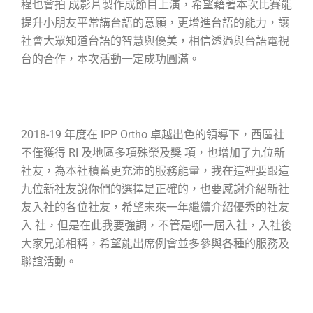
程也會拍 成影片製作成節目上演，希望藉著本次比賽能
提升小朋友平常講台語的意願，更增進台語的能力，讓
社會大眾知道台語的智慧與優美，相信透過與台語電視
台的合作，本次活動一定成功圓滿。
2018-19
年度在
IPP Ortho
卓越出色的領導下，西區社
不僅獲得
RI
及地區多項殊榮及獎 項，也增加了九位新
社友，為本社積蓄更充沛的服務能量，我在這裡要跟這
九位新社友說你們的選擇是正確的，也要感謝介紹新社
友入社的各位社友，希望未來一年繼續介紹優秀的社友
入 社，但是在此我要強調，不管是哪一屆入社，入社後
大家兄弟相稱，希望能出席例會並多參與各種的服務及
聯誼活動。